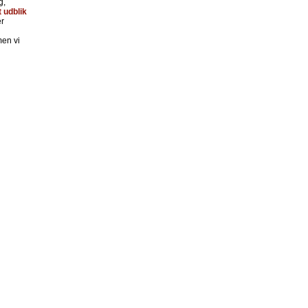
g,
t udblik
r
men vi