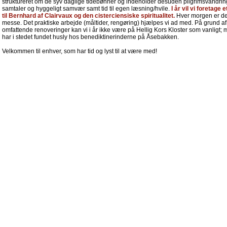
struktureret om de syv daglige tidebønner og indeholder desuden pilgrimsvandrin
samtaler og hyggeligt samvær samt tid til egen læsning/hvile.
I år vil vi foretage e
til Bernhard af Clairvaux og den cisterciensiske spiritualitet.
Hver morgen er de
messe. Det praktiske arbejde (måltider, rengøring) hjælpes vi ad med. På grund af
omfattende renoveringer kan vi i år ikke være på Hellig Kors Kloster som vanligt; 
har i stedet fundet husly hos benediktinerinderne på Åsebakken.
Velkommen til enhver, som har tid og lyst til at være med!